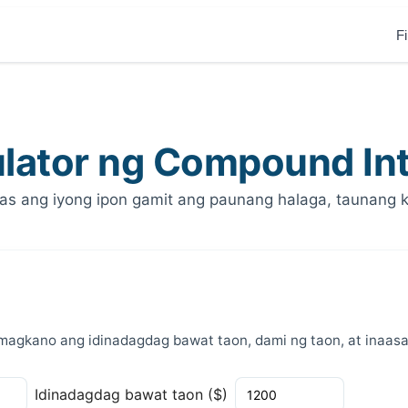
F
ulator ng Compound Int
as ang iyong ipon gamit ang paunang halaga, taunang 
 magkano ang idinadagdag bawat taon, dami ng taon, at inaas
Idinadagdag bawat taon ($)