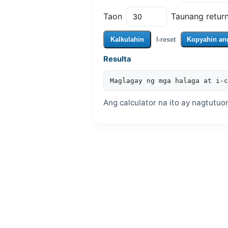
Taon
Taunang return
Kalkulahin
I-reset
Kopyahin ang
Resulta
Maglagay ng mga halaga at i-c
Ang calculator na ito ay nagtut