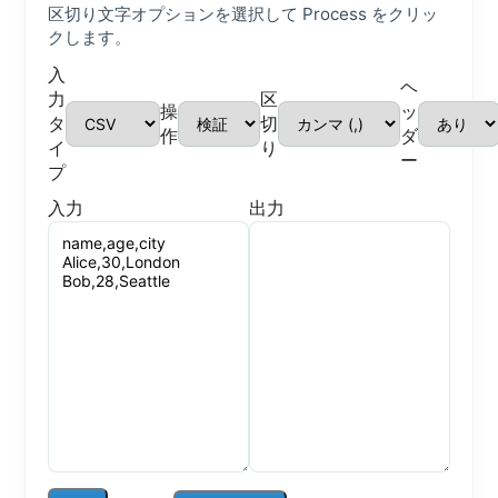
区切り文字オプションを選択して Process をクリッ
クします。
入
ヘ
力
区
操
ッ
タ
切
作
ダ
イ
り
ー
プ
入力
出力