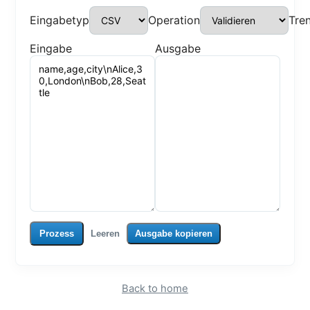
Eingabetyp
Operation
Tre
Eingabe
Ausgabe
Prozess
Leeren
Ausgabe kopieren
Back to home